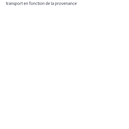
transport en fonction de la provenance
jusqu’à Perpignan, aller-retour en train.
Alors, prêt(e) à
offrir à votre enfant
un automne
inoubliable ?